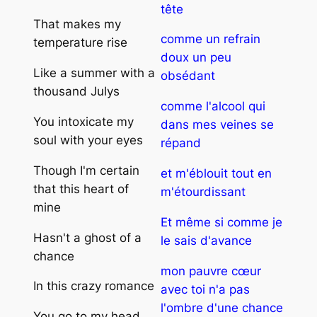
tête
That makes my
comme un refrain
temperature rise
doux un peu
Like a summer with a
obsédant
thousand Julys
comme l'alcool qui
You intoxicate my
dans mes veines se
soul with your eyes
répand
Though I'm certain
et m'éblouit tout en
that this heart of
m'étourdissant
mine
Et même si comme je
Hasn't a ghost of a
le sais d'avance
chance
mon pauvre cœur
In this crazy romance
avec toi n'a pas
l'ombre d'une chance
You go to my head,