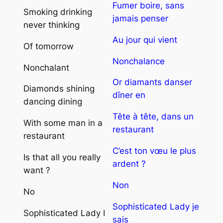
Fumer boire, sans
Smoking drinking
jamais penser
never thinking
Au jour qui vient
Of tomorrow
Nonchalance
Nonchalant
Or diamants danser
Diamonds shining
dîner en
dancing dining
Tête à tête, dans un
With some man in a
restaurant
restaurant
C’est ton vœu le plus
Is that all you really
ardent ?
want ?
Non
No
Sophisticated Lady je
Sophisticated Lady I
sais