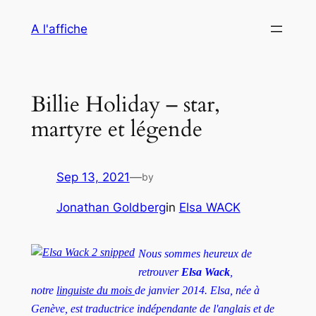
Skip
A l'affiche
to
content
Billie Holiday – star,
martyre et légende
Sep 13, 2021
—
by
Jonathan Goldberg
in
Elsa WACK
Nous sommes heureux de
retrouver
Elsa Wack
,
notre
linguiste du mois
de janvier 2014. Elsa, née à
Genève, est traductrice indépendante de l'anglais et de