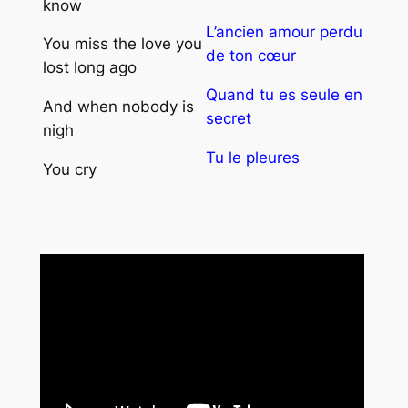
know
L’ancien amour perdu
You miss the love you
de ton cœur
lost long ago
Quand tu es seule en
And when nobody is
secret
nigh
Tu le pleures
You cry