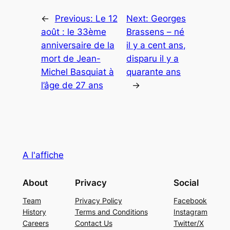
←
Previous:
Le 12
Next:
Georges
août : le 33ème
Brassens – né
anniversaire de la
il y a cent ans,
mort de Jean-
disparu il y a
Michel Basquiat à
quarante ans
l’âge de 27 ans
→
A l'affiche
About
Privacy
Social
Team
Privacy Policy
Facebook
History
Terms and Conditions
Instagram
Careers
Contact Us
Twitter/X